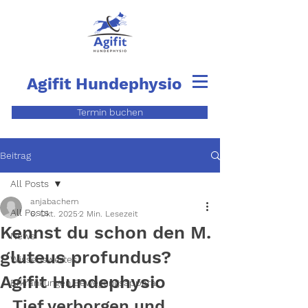
Agifit
Hundephysio
Termin buchen
Beitrag
All Posts
anjabachem
All Posts
6. Okt. 2025
2 Min. Lesezeit
Kennst du schon den M.
News
gluteus profundus?
Wissenswertes
Agifit Hundephysio
Erkrankungen Bewegungsapparat
Tief verborgen und 