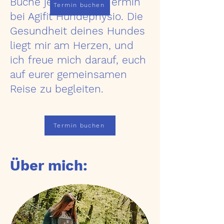
Buche jetzt deinen Termin
Termin buchen
bei Agifit Hundephysio. Die
Gesundheit deines Hundes
liegt mir am Herzen, und
ich freue mich darauf, euch
auf eurer gemeinsamen
Reise zu begleiten.
Termin buchen
Über mich: