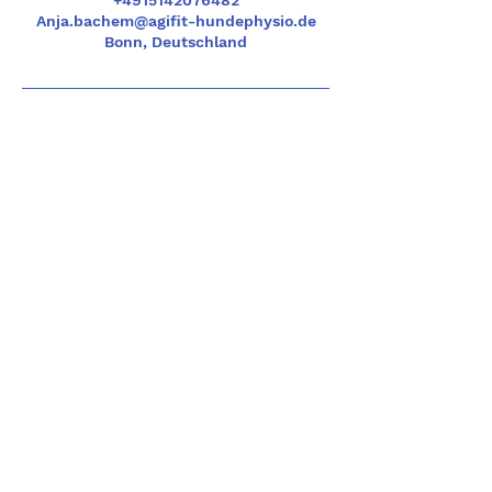
+4915142076482
Anja.bachem@agifit-hundephysio.de
Bonn, Deutschland
Kontakt
Telefon
+49 1514 2076482
Email
anja.bachem@agifit-hundephysio.de
Öffnungszeiten
Mon - Fri: 8 - 22