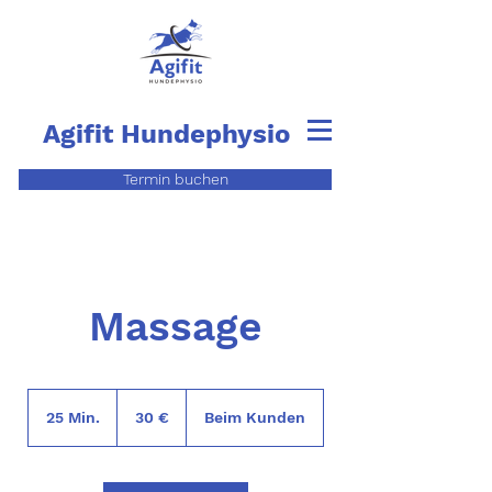
Agifit
Hundephysio
Termin buchen
Massage
30
Euro
25 Min.
2
30 €
Beim Kunden
5
M
i